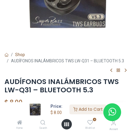
Shop
AUDÍFONOS INALÁMBRICOS TWS LW-Q31 – BLUETOOTH 5.3
AUDÍFONOS INALÁMBRICOS TWS
LW-Q31 – BLUETOOTH 5.3
$
8.00
Price:
Add to Cart
$
8.00
0
HKSEXPRESS
Home
Search
Wishlist
Account
ALTOS DEL CHASE +507 6389-8866