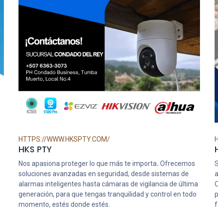
HTTPS://WWW.HKSPTY.COM/
HKS PTY
Nos apasiona proteger lo que más te importa
.
Ofrecemos
S
soluciones avanzadas en seguridad, desde sistemas de
a
alarmas inteligentes hasta cámaras de vigilancia de última
O
generación, para que tengas tranquilidad y control en todo
p
momento, estés donde estés.
f