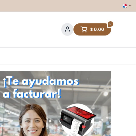
0
$
0.00