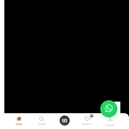
0
Home
Search
Wishlist
Account