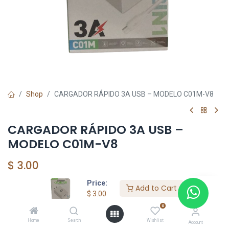
Shop
CARGADOR RÁPIDO 3A USB – MODELO C01M-V8
CARGADOR RÁPIDO 3A USB –
MODELO C01M-V8
$
3.00
Price:
Add to Cart
$
3.00
HKSEXPRESS
0
ALTOS DEL CHASE +507 6389-8866
Home
Search
Wishlist
Account