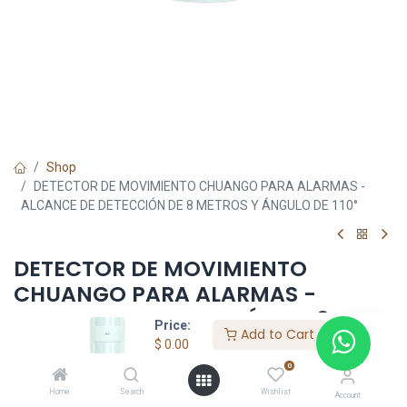
Shop
DETECTOR DE MOVIMIENTO CHUANGO PARA ALARMAS -
ALCANCE DE DETECCIÓN DE 8 METROS Y ÁNGULO DE 110°
DETECTOR DE MOVIMIENTO
CHUANGO PARA ALARMAS -
ALCANCE DE DETECCIÓN DE 8
Price:
Add to Cart
METROS Y ÁNGULO DE 110°
$
0.00
0
$
0.00
Home
Search
Wishlist
Account