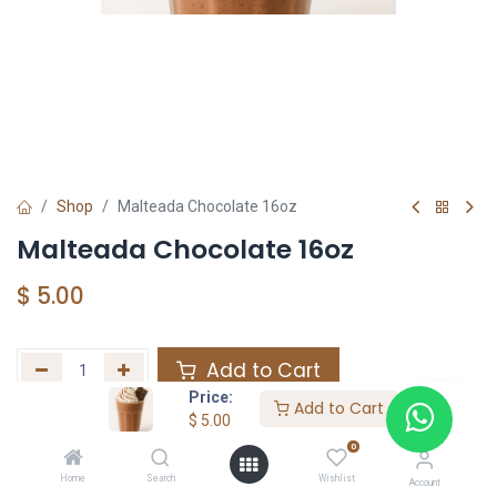
Shop
Malteada Chocolate 16oz
Malteada Chocolate 16oz
$
5.00
Add to Cart
Price:
Add to Cart
Agregar a la lista de deseos
$
5.00
0
Home
Search
Wishlist
Share :
Account