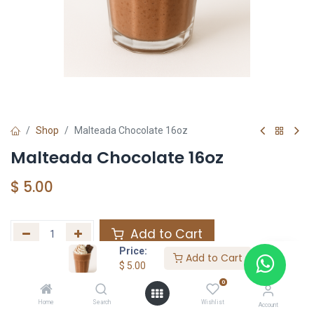
Shop
Malteada Chocolate 16oz
Malteada Chocolate 16oz
$
5.00
Add to Cart
Price:
Add to Cart
添加到收藏夹
$
5.00
0
Home
Search
Wishlist
Share :
Account