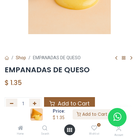
Shop
EMPANADAS DE QUESO
EMPANADAS DE QUESO
$
1.35
Add to Cart
Price:
Add to Cart
Agregar a la lista de deseos
$
1.35
0
Home
Search
Wishlist
Share :
Account