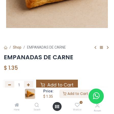
Shop
EMPANADAS DE CARNE
EMPANADAS DE CARNE
$
1.35
Add to Cart
Price:
Add to Cart
Agregar a la lista de deseos
$
1.35
0
Home
Search
Wishlist
Share :
Account