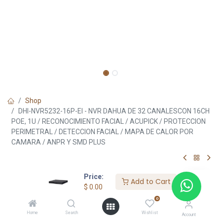
Shop
DHI-NVR5232-16P-EI - NVR DAHUA DE 32 CANALESCON 16CH
POE, 1U / RECONOCIMIENTO FACIAL / ACUPICK / PROTECCION
PERIMETRAL / DETECCION FACIAL / MAPA DE CALOR POR
CAMARA / ANPR Y SMD PLUS
DHI-NVR5232-16P-EI - NVR DAHUA
Price:
Add to Cart
DE 32 CANALESCON 16CH POE, 1U /
$
0.00
RECONOCIMIENTO FACIAL /
0
ACUPICK / PROTECCION
Home
Search
Wishlist
Account