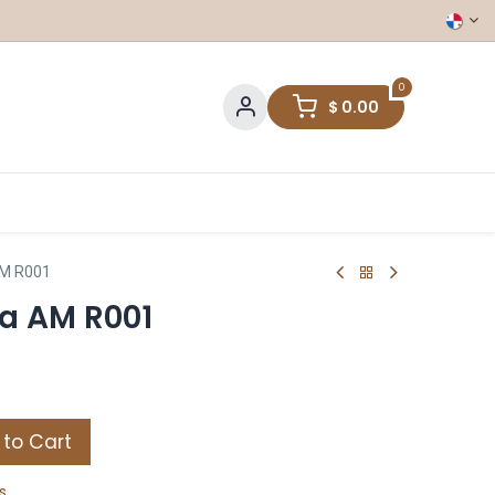
0
$
0.00
AM R001
a AM R001
to Cart
s