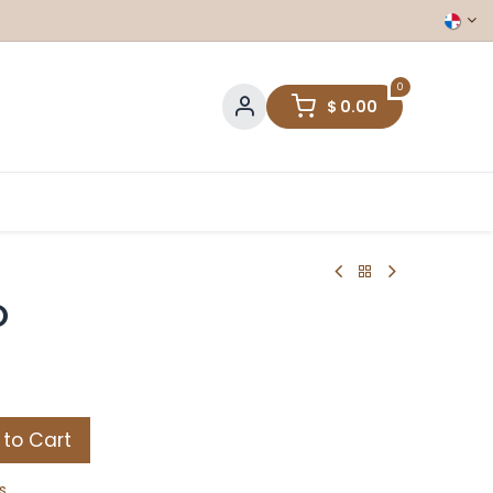
0
$
0.00
O
to Cart
s