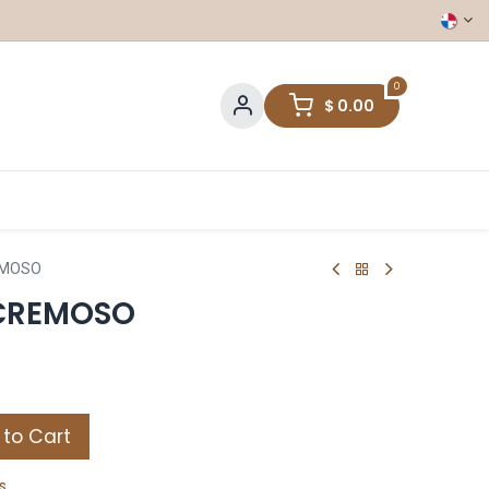
0
$
0.00
EMOSO
CREMOSO
to Cart
s