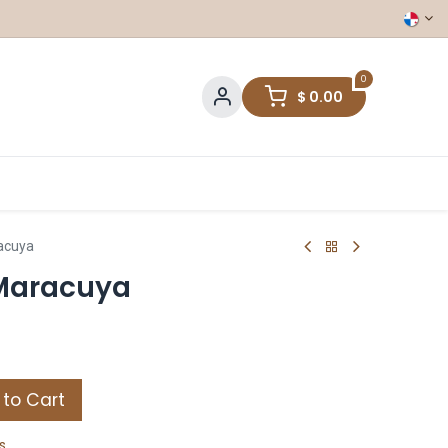
0
$
0.00
acuya
Maracuya
to Cart
s