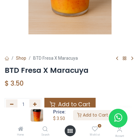
Shop
BTD Fresa X Maracuya
BTD Fresa X Maracuya
$
3.50
Add to Cart
Price:
Add to Cart
Agregar a la lista de deseos
$
3.50
0
Home
Search
Wishlist
Share :
Account