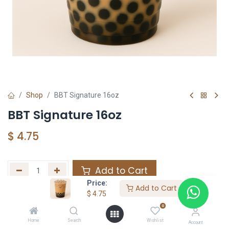
Shop
BBT Signature 16oz
BBT Signature 16oz
$
4.75
Add to Cart
Price:
Add to Cart
Agregar a la lista de deseos
$
4.75
0
Home
Search
Wishlist
Share :
Account