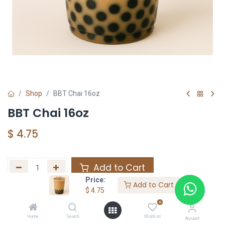
Shop
BBT Chai 16oz
BBT Chai 16oz
$
4.75
Add to Cart
Price:
Add to Cart
Agregar a la lista de deseos
$
4.75
0
Home
Search
Wishlist
Share :
Account