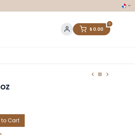
0
$
0.00
oz
to Cart
s