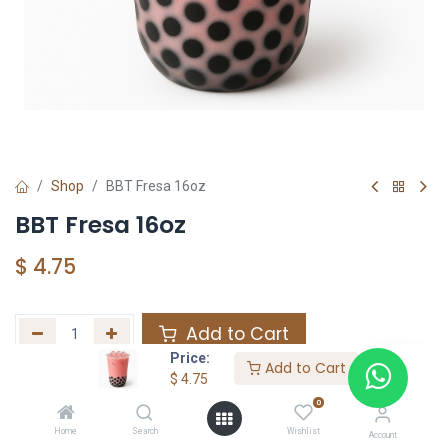
Shop
BBT Fresa 16oz
BBT Fresa 16oz
$
4.75
Add to Cart
Price:
Add to Cart
Agregar a la lista de deseos
$
4.75
0
Home
Search
Wishlist
Share :
Account