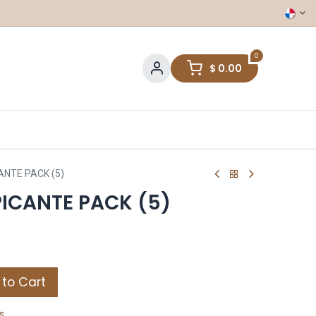
0
$
0.00
NTE PACK (5)
ICANTE PACK (5)
to Cart
s