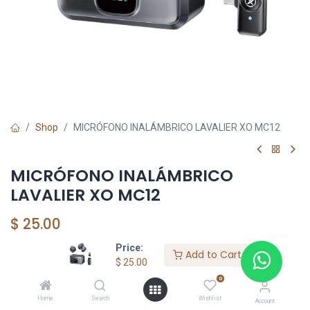
Shop
MICRÓFONO INALÁMBRICO LAVALIER XO MC12
MICRÓFONO INALÁMBRICO
LAVALIER XO MC12
$
25.00
Price:
Add to Cart
$
25.00
HKSEXPRESS
0
ALTOS DEL CHASE +507 6389-8866
Home
Search
Wishlist
Account