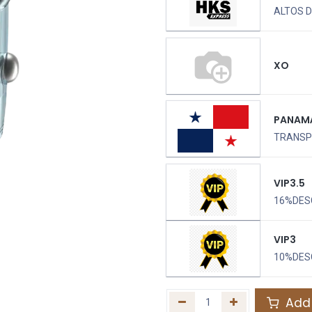
ALTOS D
XO
PANAM
TRANSPO
VIP3.5
16%DES
VIP3
10%DES
Add 