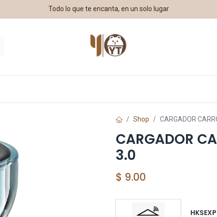
Todo lo que te encanta, en un solo lugar
estros Aliados
Shop
CARGADOR CARRO 
CARGADOR CA
3.0
$
9.00
HKSEXP