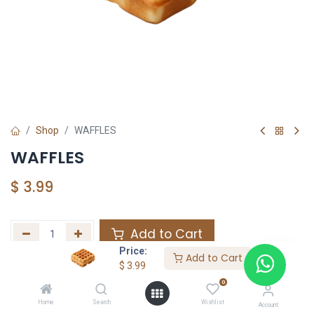
Shop
WAFFLES
WAFFLES
$
3.99
Add to Cart
Price:
Add to Cart
Agregar a la lista de deseos
$
3.99
0
Home
Search
Wishlist
Share :
Account