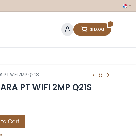
0
$
0.00
 PT WIFI 2MP Q21S
RA PT WIFI 2MP Q21S
to Cart
s