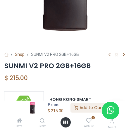
Shop
SUNMI V2 PRO 2GB+16GB
SUNMI V2 PRO 2GB+16GB
$
215.00
HONG KONG SMART
Price:
TORRE EL DORADO+507 6291-3168
Add to Cart
$
215.00
0
Home
Search
Wishlist
Account
SUNMI