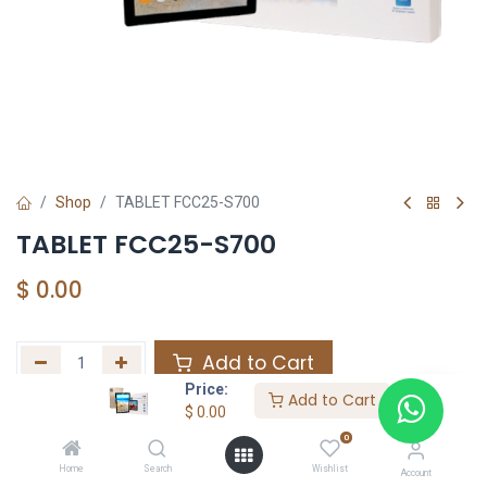
Shop
TABLET FCC25-S700
TABLET FCC25-S700
$
0.00
Add to Cart
Price:
Add to Cart
Agregar a la lista de deseos
$
0.00
0
Home
Search
Wishlist
Share :
Account