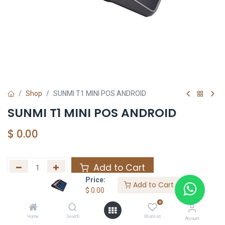
Shop
SUNMI T1 MINI POS ANDROID
SUNMI T1 MINI POS ANDROID
$
0.00
Add to Cart
Price:
Add to Cart
Agregar a la lista de deseos
$
0.00
0
Home
Search
Wishlist
Share :
Account