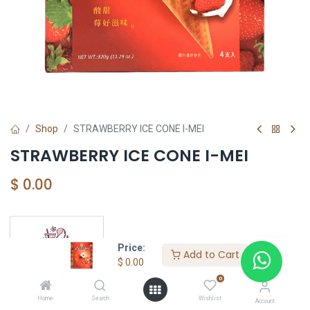
Shop
STRAWBERRY ICE CONE I-MEI
STRAWBERRY ICE CONE I-MEI
$
0.00
YOUTASTY
Price:
Add to Cart
$
0.00
0
Home
Search
Wishlist
Account
I-MEI