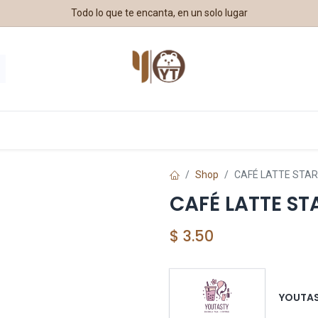
Todo lo que te encanta, en un solo lugar
estros Aliados
Shop
CAFÉ LATTE STA
CAFÉ LATTE S
$
3.50
YOUTA