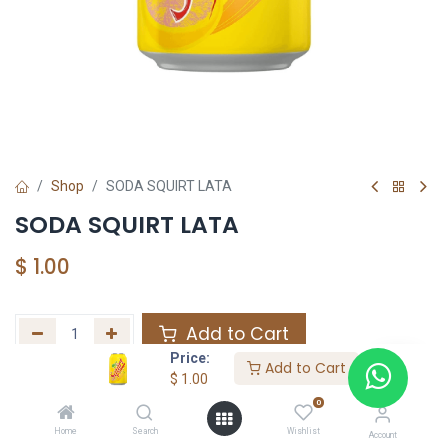
Shop
SODA SQUIRT LATA
SODA SQUIRT LATA
$
1.00
Add to Cart
Price:
Add to Cart
Agregar a la lista de deseos
$
1.00
0
Home
Search
Wishlist
Share :
Account