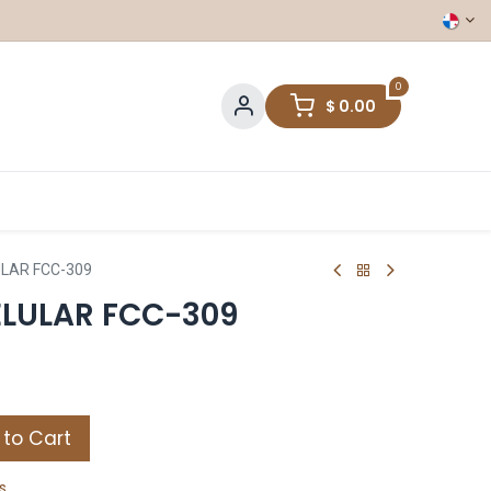
0
$
0.00
LAR FCC-309
ELULAR FCC-309
to Cart
s