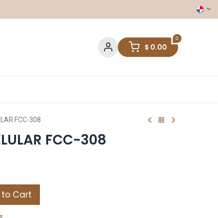
0
$
0.00
LAR FCC-308
ELULAR FCC-308
to Cart
s