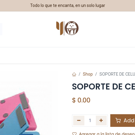
Todo lo que te encanta, en un solo lugar
estros Aliados
Shop
SOPORTE DE CELU
SOPORTE DE C
$
0.00
Add 
Agregar a la lista de deseo