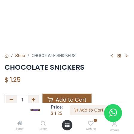
Shop
CHOCOLATE SNICKERS
CHOCOLATE SNICKERS
$
1.25
Add to Cart
Price:
Add to Cart
Agregar a la lista de deseos
$
1.25
0
Home
Search
Wishlist
Share :
Account