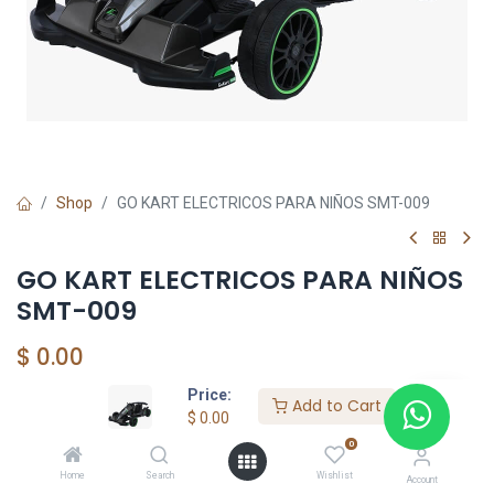
Shop
GO KART ELECTRICOS PARA NIÑOS SMT-009
GO KART ELECTRICOS PARA NIÑOS
SMT-009
$
0.00
Price:
Add to Cart
$
0.00
Add to Cart
0
Agregar a la lista de deseos
Home
Search
Wishlist
Account