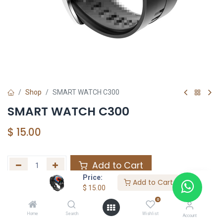
Shop
SMART WATCH C300
SMART WATCH C300
$
15.00
Add to Cart
Price:
Add to Cart
Agregar a la lista de deseos
$
15.00
0
Home
Search
Wishlist
Share :
Account