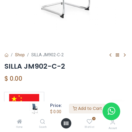
Shop
SILLA JM902-C-2
SILLA JM902-C-2
$
0.00
FÁBRICA DE SILLA
Price:
Add to Cart
$
0.00
0
Home
Search
Wishlist
Account
OEM DE CHINA 6569-6220