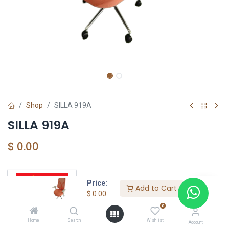
Shop
SILLA 919A
SILLA 919A
$
0.00
Price:
Add to Cart
FÁBRICA DE SILLA
$
0.00
0
Home
Search
Wishlist
Account