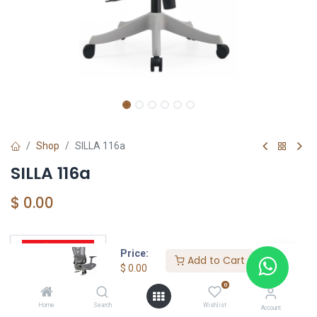
Shop
SILLA 116a
SILLA 116a
$
0.00
Price:
Add to Cart
FÁBRICA DE SILLA
$
0.00
0
Home
Search
Wishlist
Account