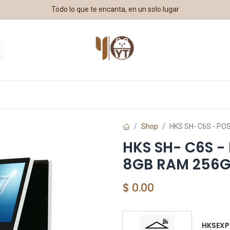
Todo lo que te encanta, en un solo lugar
estros Aliados
Shop
HKS SH- C6S - P
HKS SH- C6S -
8GB RAM 256
$
0.00
HKSEXP