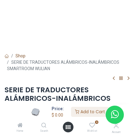
Shop
SERIE DE TRADUCTORES ALÁMBRICOS-INALÁMBRICOS
SMARTROOM WULIAN
SERIE DE TRADUCTORES
ALÁMBRICOS-INALÁMBRICOS
SMARTROOM WULIAN
Price:
Add to Cart
$
0.00
$
0.00
$
79.00
0
Home
Search
Wishlist
Account