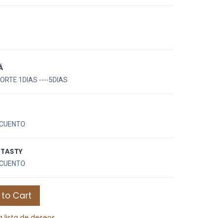
Á
RTE 1DIAS ----5DIAS
CUENTO
UTASTY
CUENTO
to Cart
a lista de deseos