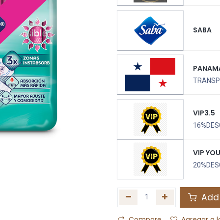
SABA
PANAM
TRANSPO
VIP3.5
16%DES
VIP YO
20%DES
Add 
Compare
Agregar a l