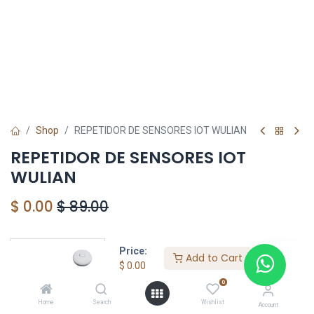
Shop
REPETIDOR DE SENSORES IOT WULIAN
REPETIDOR DE SENSORES IOT
WULIAN
$
0.00
$
89.00
Price:
HONG KONG SMART
Add to Cart
$
0.00
TORRE EL DORADO+507 6291-3168
0
Home
Search
Wishlist
Account