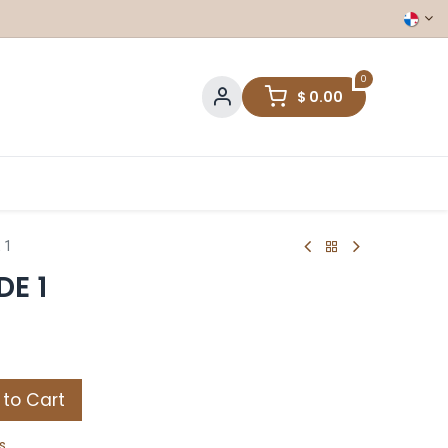
0
$
0.00
 1
DE 1
to Cart
s