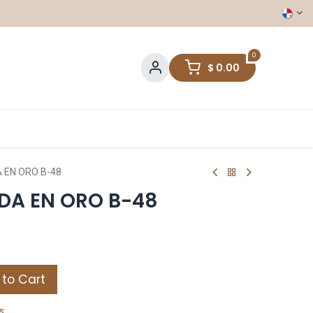
0
$
0.00
 EN ORO B-48
DA EN ORO B-48
to Cart
s