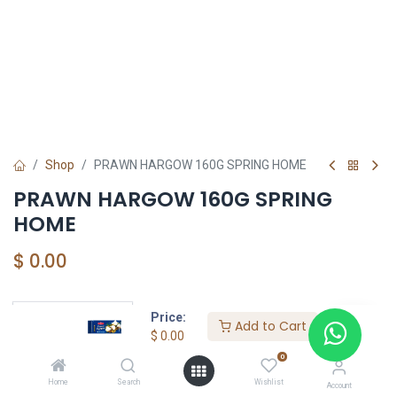
Shop
PRAWN HARGOW 160G SPRING HOME
PRAWN HARGOW 160G SPRING
HOME
$
0.00
Price:
Add to Cart
YOUTASTY
$
0.00
0
Home
Search
Wishlist
Account