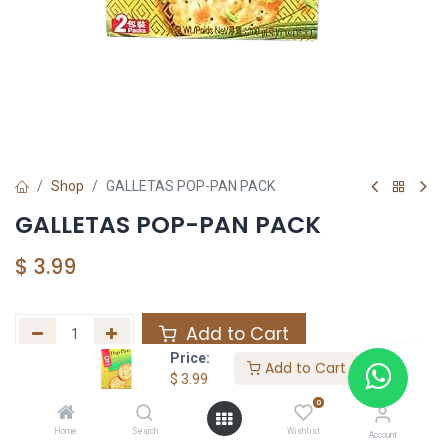
Shop
GALLETAS POP-PAN PACK
GALLETAS POP-PAN PACK
$
3.99
Add to Cart
Price:
Add to Cart
Agregar a la lista de deseos
$
3.99
0
Home
Search
Wishlist
Share :
Account