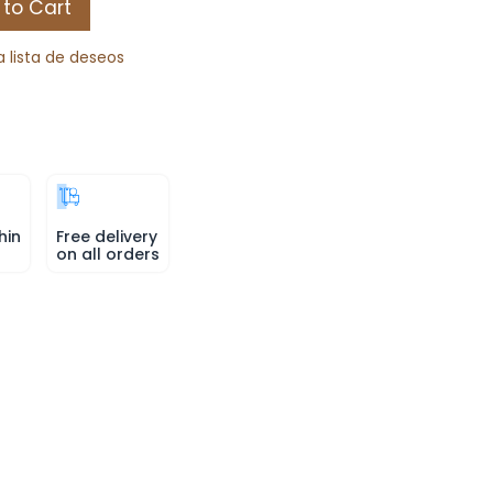
to Cart
a lista de deseos
hin
Free delivery
on all orders