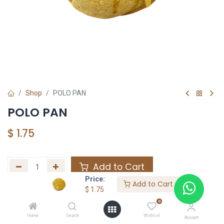
Shop
POLO PAN
POLO PAN
$
1.75
Add to Cart
Price:
Add to Cart
Agregar a la lista de deseos
$
1.75
0
Home
Search
Wishlist
Share :
Account