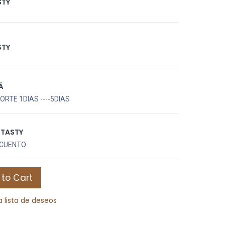
STY
STY
Á
RTE 1DIAS ----5DIAS
UTASTY
CUENTO
to Cart
a lista de deseos