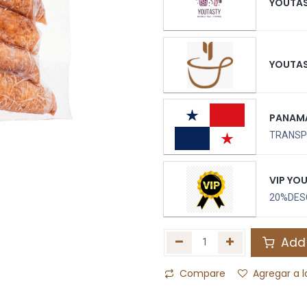
YOUTA
YOUTA
PANAM
TRANSPO
VIP YO
20%DES
Add 
Compare
Agregar a l