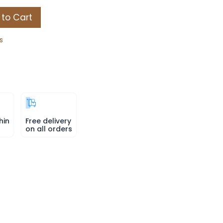
to Cart
s
hin
Free delivery
on all orders